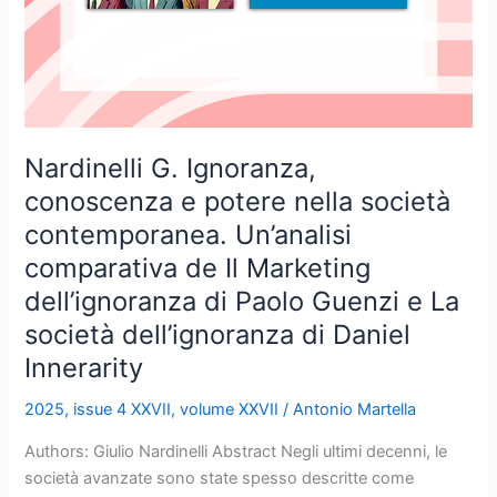
Il
Marketing
dell’ignoranza
di
Paolo
Guenzi
Nardinelli G. Ignoranza,
e
conoscenza e potere nella società
La
società
contemporanea. Un’analisi
dell’ignoranza
comparativa de Il Marketing
di
dell’ignoranza di Paolo Guenzi e La
Daniel
società dell’ignoranza di Daniel
Innerarity
Innerarity
2025
,
issue 4 XXVII
,
volume XXVII
/
Antonio Martella
Authors: Giulio Nardinelli Abstract Negli ultimi decenni, le
società avanzate sono state spesso descritte come